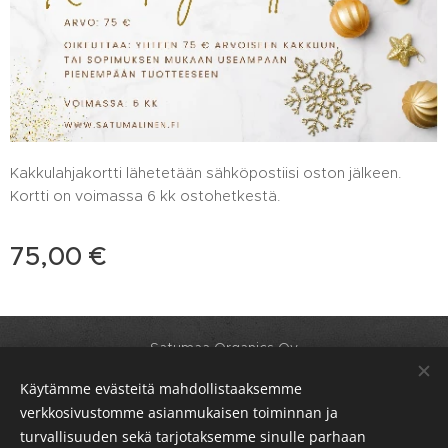
Kakkulahjakortti lähetetään sähköpostiisi oston jälkeen.
Kortti on voimassa 6 kk ostohetkestä.
75,00
€
Satumaa Organics Oy
Y-tunnus: 2412423-5
Käytämme evästeitä mahdollistaaksemme
Toimitus-ja maksutavat
verkkosivustomme asianmukaisen toiminnan ja
turvallisuuden sekä tarjotaksemme sinulle parhaan
https://www.satumalinen.fi/tietosuojakaytanto