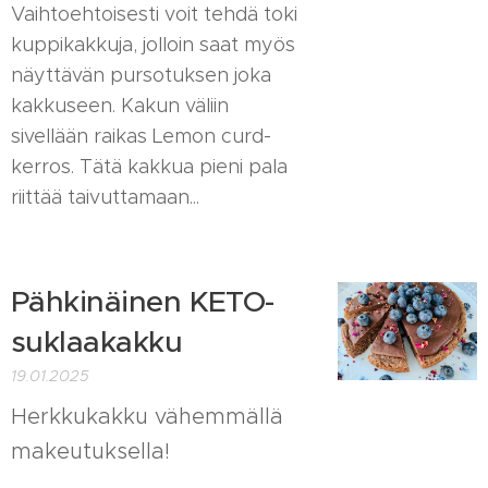
Vaihtoehtoisesti voit tehdä toki
kuppikakkuja, jolloin saat myös
näyttävän pursotuksen joka
kakkuseen. Kakun väliin
sivellään raikas Lemon curd-
kerros. Tätä kakkua pieni pala
riittää taivuttamaan...
Pähkinäinen KETO-
suklaakakku
19.01.2025
Herkkukakku vähemmällä
makeutuksella!