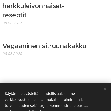
herkkuleivonnaiset-
reseptit
05.08.2025
Vegaaninen sitruunakakku
08.03.2025
Käytämme evästeitä mahdollistaaksemme
verkkosivustomme asianmukaisen toiminnan ja
Satumaa Organics Oy
turvallisuuden sekä tarjotaksemme sinulle parhaan