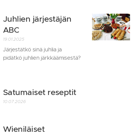
Juhlien järjestäjän
ABC
19.01.2025
Järjestätkö sinä juhlia ja
pidätkö juhlien järkkäämisestä?
Satumaiset reseptit
10.07.2026
Wieniläiset